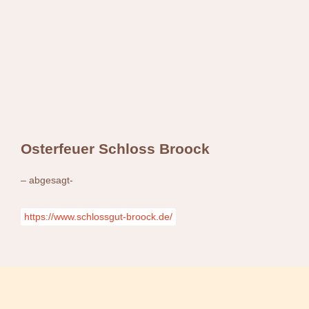
Swing Jazz Varieté
Konzerte
Releases & Videos
Band
Bilder
Swing Jazz Varieté
Booking
Konzerte
Releases & Videos
Bilder
Osterfeuer Schloss Broock
Booking
– abgesagt-
https://www.schlossgut-broock.de/