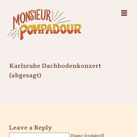
Swing Jazz Varieté
Konzerte
Releases & Videos
Band
Bilder
Swing Jazz Varieté
Booking
Konzerte
Releases & Videos
Bilder
Karlsruhe Dachbodenkonzert
Booking
(abgesagt)
Leave a Reply
Name (required)